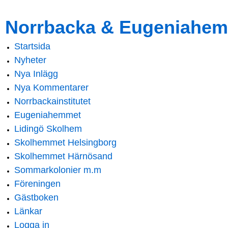
Skip to
Skip to
Norrbacka & Eugeniahem
main
navigation
content
Startsida
Main menu
Nyheter
Nya Inlägg
Nya Kommentarer
Norrbackainstitutet
Eugeniahemmet
Lidingö Skolhem
Skolhemmet Helsingborg
Skolhemmet Härnösand
Sommarkolonier m.m
Föreningen
Gästboken
Länkar
Logga in