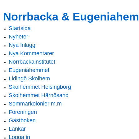
Skip to
Skip to
Norrbacka & Eugeniahem
main
navigation
content
Startsida
Main menu
Nyheter
Nya Inlägg
Nya Kommentarer
Norrbackainstitutet
Eugeniahemmet
Lidingö Skolhem
Skolhemmet Helsingborg
Skolhemmet Härnösand
Sommarkolonier m.m
Föreningen
Gästboken
Länkar
Logga in