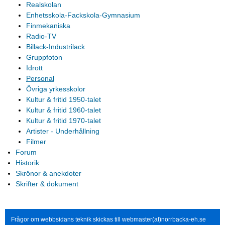
Realskolan
Enhetsskola-Fackskola-Gymnasium
Finmekaniska
Radio-TV
Billack-Industrilack
Gruppfoton
Idrott
Personal
Övriga yrkesskolor
Kultur & fritid 1950-talet
Kultur & fritid 1960-talet
Kultur & fritid 1970-talet
Artister - Underhållning
Filmer
Forum
Historik
Skrönor & anekdoter
Skrifter & dokument
Frågor om webbsidans teknik skickas till webmaster(at)norrbacka-eh.se