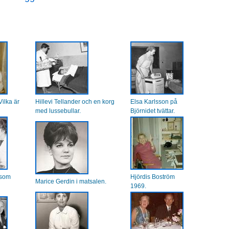
ilka är
Hillevi Tellander och en korg
Elsa Karlsson på
med lussebullar.
Björnidet tvättar.
 som
Hjördis Boström
Marice Gerdin i matsalen.
1969.