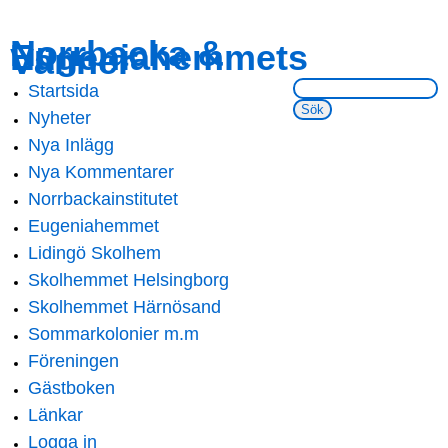
Skip to
Skip to
Norrbacka &
Eugeniahemmets
main
navigation
Vänner
content
Sök på webbsidan:
Startsida
Main menu
Nyheter
Nya Inlägg
Nya Kommentarer
Norrbackainstitutet
Eugeniahemmet
Lidingö Skolhem
Skolhemmet Helsingborg
Skolhemmet Härnösand
Sommarkolonier m.m
Föreningen
Gästboken
Länkar
Logga in