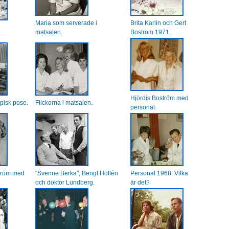
Maria som serverade i
Brita Karlin och Gert
matsalen.
Boström 1971.
Hjördis Boström med
ypisk pose.
Flickorna i matsalen.
personal.
ström med
"Svenne Berka", Bengt Hollén
Personal 1968. Vilka
och doktor Lundberg.
är det?