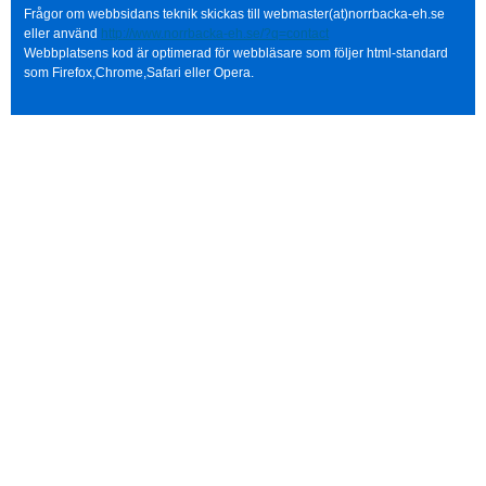
Frågor om webbsidans teknik skickas till webmaster(at)norrbacka-eh.se
eller använd
http://www.norrbacka-eh.se/?q=contact
Webbplatsens kod är optimerad för webbläsare som följer html-standard
som Firefox,Chrome,Safari eller Opera.