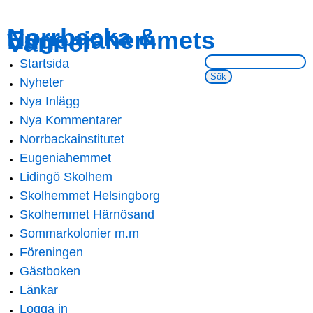
Skip to
Skip to
Norrbacka &
Eugeniahemmets
main
navigation
Vänner
content
Sök på webbsidan:
Startsida
Main menu
Nyheter
Nya Inlägg
Nya Kommentarer
Norrbackainstitutet
Eugeniahemmet
Lidingö Skolhem
Skolhemmet Helsingborg
Skolhemmet Härnösand
Sommarkolonier m.m
Föreningen
Gästboken
Länkar
Logga in