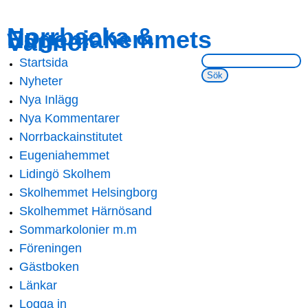
Skip to
Skip to
Norrbacka &
Eugeniahemmets
main
navigation
Vänner
content
Sök på webbsidan:
Startsida
Main menu
Nyheter
Nya Inlägg
Nya Kommentarer
Norrbackainstitutet
Eugeniahemmet
Lidingö Skolhem
Skolhemmet Helsingborg
Skolhemmet Härnösand
Sommarkolonier m.m
Föreningen
Gästboken
Länkar
Logga in