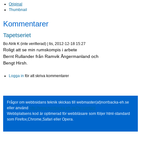
Original
Thumbnail
Kommentarer
Tapetseriet
Bo Alrik K (inte verifierad)
|
tis, 2012-12-18 15:27
Roligt att se min rumskompis i arbete
Bernt Rullander från Ramvik Ångermanland och
Bengt Hirsh.
Logga in
för att skriva kommentarer
Frågor om webbsidans teknik skickas till webmaster(at)norrbacka-eh.se
eller använd
http://www.norrbacka-eh.se/?q=contact
Webbplatsens kod är optimerad för webbläsare som följer html-standard
som Firefox,Chrome,Safari eller Opera.