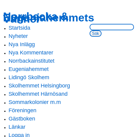
Skip to
Skip to
Norrbacka &
Eugeniahemmets
main
navigation
Vänner
content
Sök på webbsidan:
Startsida
Main menu
Nyheter
Nya Inlägg
Nya Kommentarer
Norrbackainstitutet
Eugeniahemmet
Lidingö Skolhem
Skolhemmet Helsingborg
Skolhemmet Härnösand
Sommarkolonier m.m
Föreningen
Gästboken
Länkar
Logga in