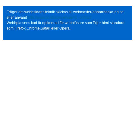
Frågor om webbsidans teknik skickas till webmaster(at)norrbacka-eh.se
eller använd
http://www.norrbacka-eh.se/?q=contact
Webbplatsens kod är optimerad för webbläsare som följer html-standard
som Firefox,Chrome,Safari eller Opera.