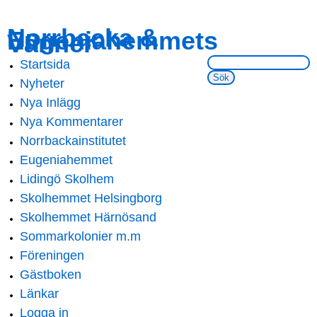
Skip to
Skip to
Norrbacka &
Eugeniahemmets
main
navigation
Vänner
content
Sök på webbsidan:
Startsida
Main menu
Nyheter
Nya Inlägg
Nya Kommentarer
Norrbackainstitutet
Eugeniahemmet
Lidingö Skolhem
Skolhemmet Helsingborg
Skolhemmet Härnösand
Sommarkolonier m.m
Föreningen
Gästboken
Länkar
Logga in