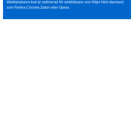
Webbplatsens kod är optimerad för webbläsare som följer html-standard
som Firefox,Chrome,Safari eller Opera.