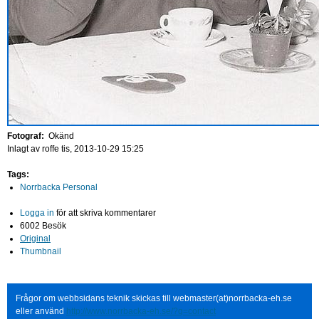
Fotograf:
Okänd
Inlagt av
roffe
tis, 2013-10-29 15:25
Tags:
Norrbacka Personal
Logga in
för att skriva kommentarer
6002 Besök
Original
Thumbnail
Frågor om webbsidans teknik skickas till webmaster(at)norrbacka-eh.se
eller använd
http://www.norrbacka-eh.se/?q=contact