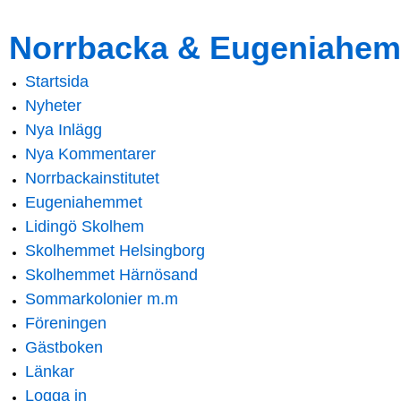
Skip to
Skip to
Norrbacka & Eugeniahem
main
navigation
content
Startsida
Main menu
Nyheter
Nya Inlägg
Nya Kommentarer
Norrbackainstitutet
Eugeniahemmet
Lidingö Skolhem
Skolhemmet Helsingborg
Skolhemmet Härnösand
Sommarkolonier m.m
Föreningen
Gästboken
Länkar
Logga in