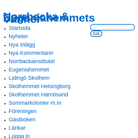
Skip to
Skip to
Norrbacka &
Eugeniahemmets
main
navigation
Vänner
content
Sök på webbsidan:
Startsida
Main menu
Nyheter
Nya Inlägg
Nya Kommentarer
Norrbackainstitutet
Eugeniahemmet
Lidingö Skolhem
Skolhemmet Helsingborg
Skolhemmet Härnösand
Sommarkolonier m.m
Föreningen
Gästboken
Länkar
Logga in