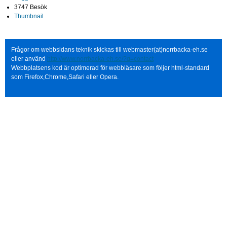
3747 Besök
Thumbnail
Frågor om webbsidans teknik skickas till webmaster(at)norrbacka-eh.se
eller använd
http://www.norrbacka-eh.se/?q=contact
Webbplatsens kod är optimerad för webbläsare som följer html-standard
som Firefox,Chrome,Safari eller Opera.