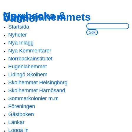
Skip to
Skip to
Norrbacka &
Eugeniahemmets
main
navigation
Vänner
content
Sök på webbsidan:
Startsida
Main menu
Nyheter
Nya Inlägg
Nya Kommentarer
Norrbackainstitutet
Eugeniahemmet
Lidingö Skolhem
Skolhemmet Helsingborg
Skolhemmet Härnösand
Sommarkolonier m.m
Föreningen
Gästboken
Länkar
Logga in