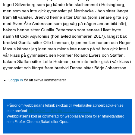
Ingrid Silfverberg som jag kände från skolhemmet i Helsingborg,
men som sen inte gick gymnasiet på Norrbacka - hon sitter längst
fram till vänster. Bredvid henne sitter Donna (som senare gifte sig
med Sven-Åke Andersson som jag såg på någon annan bild här),
bakom henne sitter Gunilla Pettersson som senare i livet bytte
namn till Cicki Aqvilonius (hon avled sommaren 2017), längst bak
bredvid Gunilla sitter Olle Linnman, tjejen mellan honom och Roger
Masus känner jag igen men minns inte namn på så hon gick inte i
vår klass på gymnasiet, sen kommer Roland Ewers och Staffan,
bakom Staffan sitter Leffe Hedman, som inte heller gick i vår klass i
gymnasiet och längst fram bredvid Donna sitter Börje Johansson.
Logga in
för att skriva kommentarer
Frågor om webbsidans teknik skickas till webmaster(at)norrbacka-eh.se
eller använd
http://www.norrbacka-eh.se/?q=contact
Webbplatsens kod är optimerad för webbläsare som följer html-standard
som Firefox,Chrome,Safari eller Opera.