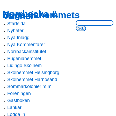
Skip to
Skip to
Norrbacka &
Eugeniahemmets
main
navigation
Vänner
content
Sök på webbsidan:
Startsida
Main menu
Nyheter
Nya Inlägg
Nya Kommentarer
Norrbackainstitutet
Eugeniahemmet
Lidingö Skolhem
Skolhemmet Helsingborg
Skolhemmet Härnösand
Sommarkolonier m.m
Föreningen
Gästboken
Länkar
Logga in