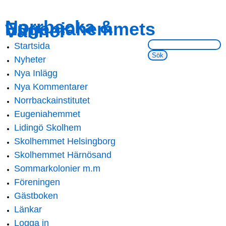
Skip to
Skip to
Norrbacka &
Eugeniahemmets
main
navigation
Vänner
content
Sök på webbsidan:
Startsida
Main menu
Nyheter
Nya Inlägg
Nya Kommentarer
Norrbackainstitutet
Eugeniahemmet
Lidingö Skolhem
Skolhemmet Helsingborg
Skolhemmet Härnösand
Sommarkolonier m.m
Föreningen
Gästboken
Länkar
Logga in