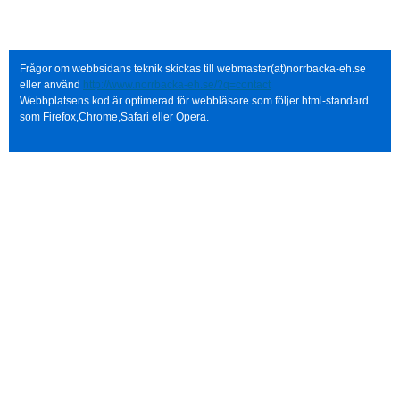
Frågor om webbsidans teknik skickas till webmaster(at)norrbacka-eh.se
eller använd
http://www.norrbacka-eh.se/?q=contact
Webbplatsens kod är optimerad för webbläsare som följer html-standard
som Firefox,Chrome,Safari eller Opera.