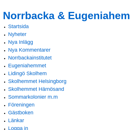
Skip to
Skip to
Norrbacka & Eugeniahem
main
navigation
content
Startsida
Main menu
Nyheter
Nya Inlägg
Nya Kommentarer
Norrbackainstitutet
Eugeniahemmet
Lidingö Skolhem
Skolhemmet Helsingborg
Skolhemmet Härnösand
Sommarkolonier m.m
Föreningen
Gästboken
Länkar
Logga in