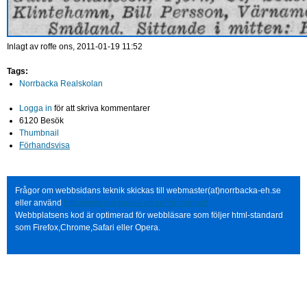
Inlagt av
roffe
ons, 2011-01-19 11:52
Tags:
Norrbacka Realskolan
Logga in
för att skriva kommentarer
6120 Besök
Thumbnail
Förhandsvisa
Frågor om webbsidans teknik skickas till webmaster(at)norrbacka-eh.se
eller använd
http://www.norrbacka-eh.se/?q=contact
Webbplatsens kod är optimerad för webbläsare som följer html-standard
som Firefox,Chrome,Safari eller Opera.