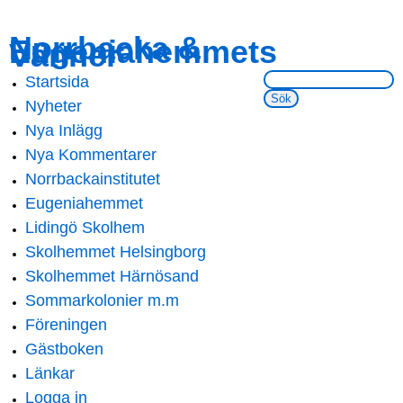
Skip to
Skip to
Norrbacka &
Eugeniahemmets
main
navigation
Vänner
content
Sök på webbsidan:
Startsida
Main menu
Nyheter
Nya Inlägg
Nya Kommentarer
Norrbackainstitutet
Eugeniahemmet
Lidingö Skolhem
Skolhemmet Helsingborg
Skolhemmet Härnösand
Sommarkolonier m.m
Föreningen
Gästboken
Länkar
Logga in