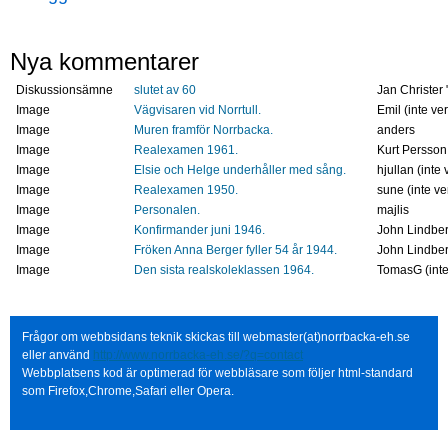
Nya kommentarer
Diskussionsämne
slutet av 60
Jan Christer 
Image
Vägvisaren vid Norrtull.
Emil (inte ver
Image
Muren framför Norrbacka.
anders
Image
Realexamen 1961.
Kurt Persson 
Image
Elsie och Helge underhåller med sång.
hjullan (inte 
Image
Realexamen 1950.
sune (inte ve
Image
Personalen.
majlis
Image
Konfirmander juni 1946.
John Lindberg
Image
Fröken Anna Berger fyller 54 år 1944.
John Lindberg
Image
Den sista realskoleklassen 1964.
TomasG (inte 
Frågor om webbsidans teknik skickas till webmaster(at)norrbacka-eh.se
eller använd
http://www.norrbacka-eh.se/?q=contact
Webbplatsens kod är optimerad för webbläsare som följer html-standard
som Firefox,Chrome,Safari eller Opera.