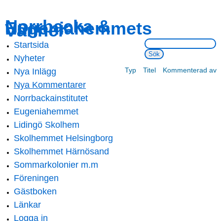
Skip to
Skip to
Norrbacka &
Eugeniahemmets
main
navigation
Vänner
content
Sök på webbsidan:
Startsida
Main menu
Nyheter
Typ
Titel
Kommenterad av
Nya Inlägg
Nya Kommentarer
Norrbackainstitutet
Eugeniahemmet
Lidingö Skolhem
Skolhemmet Helsingborg
Skolhemmet Härnösand
Sommarkolonier m.m
Föreningen
Gästboken
Länkar
Logga in