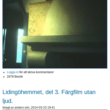
Logga in
för att skriva kommentarer
2878 Besök
Lidingöhemmet, del 3. Färgfilm utan
ljud.
Inlagt av
anders
sön, 2014-03-23 19:41