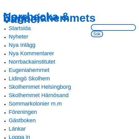
Skip to
Skip to
Norrbacka &
Eugeniahemmets
main
navigation
Vänner
content
Sök på webbsidan:
Startsida
Main menu
Nyheter
Nya Inlägg
Nya Kommentarer
Norrbackainstitutet
Eugeniahemmet
Lidingö Skolhem
Skolhemmet Helsingborg
Skolhemmet Härnösand
Sommarkolonier m.m
Föreningen
Gästboken
Länkar
Logga in