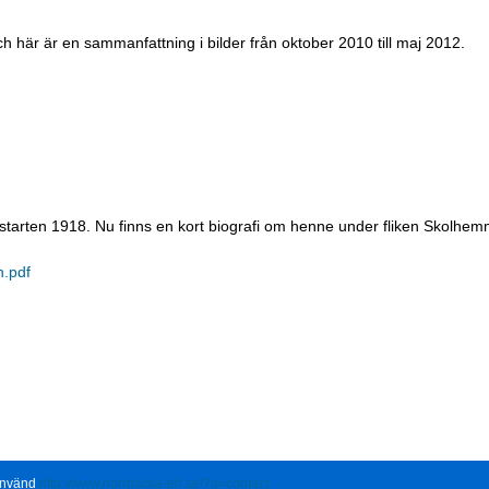
ch här är en sammanfattning i bilder från oktober 2010 till maj 2012.
starten 1918. Nu finns en kort biografi om henne under fliken Skolhemm
n.pdf
 använd
http://www.norrbacka-eh.se/?q=contact