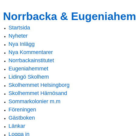
Skip to
Skip to
Norrbacka & Eugeniahem
main
navigation
content
Startsida
Main menu
Nyheter
Nya Inlägg
Nya Kommentarer
Norrbackainstitutet
Eugeniahemmet
Lidingö Skolhem
Skolhemmet Helsingborg
Skolhemmet Härnösand
Sommarkolonier m.m
Föreningen
Gästboken
Länkar
Logga in