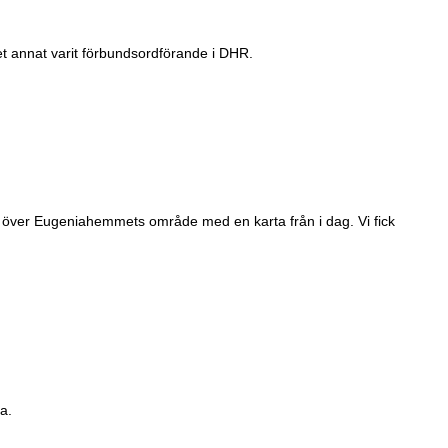
et annat varit förbundsordförande i DHR.
4 över Eugeniahemmets område med en karta från i dag. Vi fick
a.