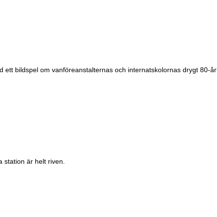
t bildspel om vanföreanstalternas och internatskolornas drygt 80-åriga
tation är helt riven.