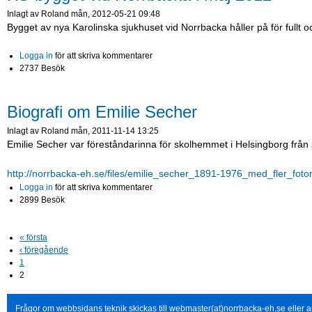
Inlagt av
Roland
mån, 2012-05-21 09:48
Bygget av nya Karolinska sjukhuset vid Norrbacka håller på för fullt o
Logga in
för att skriva kommentarer
2737 Besök
Biografi om Emilie Secher
Inlagt av
Roland
mån, 2011-11-14 13:25
Emilie Secher var föreståndarinna för skolhemmet i Helsingborg från 
http://norrbacka-eh.se/files/emilie_secher_1891-1976_med_fler_foto
Logga in
för att skriva kommentarer
2899 Besök
« första
‹ föregående
1
2
Frågor om webbsidans teknik skickas till webmaster(at)norrbacka-eh.se eller