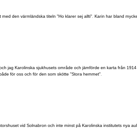
ed den värmländska titeln "Ho klarer sej allti". Karin har bland myck
 och jag Karolinska sjukhusets område och jämförde en karta från 191
de för oss och för den som skötte "Stora hemmet".
orshuset vid Solnabron och inte minst på Karolinska institutets nya aul