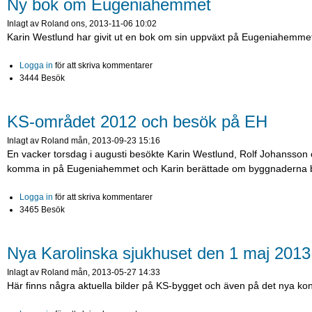
Ny bok om Eugeniahemmet
Inlagt av
Roland
ons, 2013-11-06 10:02
Karin Westlund har givit ut en bok om sin uppväxt på Eugeniahemmet m
Logga in
för att skriva kommentarer
3444 Besök
KS-området 2012 och besök på EH
Inlagt av
Roland
mån, 2013-09-23 15:16
En vacker torsdag i augusti besökte Karin Westlund, Rolf Johansson
komma in på Eugeniahemmet och Karin berättade om byggnaderna bå
Logga in
för att skriva kommentarer
3465 Besök
Nya Karolinska sjukhuset den 1 maj 2013
Inlagt av
Roland
mån, 2013-05-27 14:33
Här finns några aktuella bilder på KS-bygget och även på det nya kont