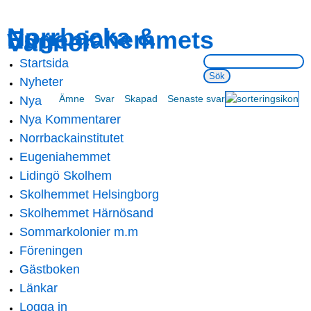
Skip to
Skip to
Norrbacka &
Eugeniahemmets
main
navigation
Vänner
content
Sök på webbsidan:
Startsida
Main menu
Nyheter
Ämne
Svar
Skapad
Senaste svar
Nya Inlägg
Nya Kommentarer
Norrbackainstitutet
Eugeniahemmet
Lidingö Skolhem
Skolhemmet Helsingborg
Skolhemmet Härnösand
Sommarkolonier m.m
Föreningen
Gästboken
Länkar
Logga in