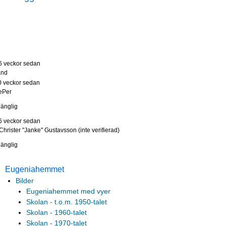
6 veckor sedan
and
0 veckor sedan
ePer
lgänglig
6 veckor sedan
Christer "Janke" Gustavsson (inte verifierad)
lgänglig
Eugeniahemmet
Bilder
Eugeniahemmet med vyer
Skolan - t.o.m. 1950-talet
Skolan - 1960-talet
Skolan - 1970-talet