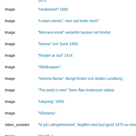
1970.
Image
"Husbandet" 1960.
Image
"Linkan-elever", men vad heter dom?
Image
"Morsans kiosk" nedanför backen vid Nortull.
Image
"Nonne" och Sune 1958.
Image
"Rasten är slut" 1914.
Image
"Stödtruppen".
Image
"Svenne Berka", Bengt Hollén och doktor Lundberg.
Image
"The party is over" Sven-Åke Andersson städar.
Image
"Utspring" 1959.
Image
"Vårdarna".
video_youtube
"Vi på Lidingöhemmet", färgfilm med ljud gjord 1970 av elev