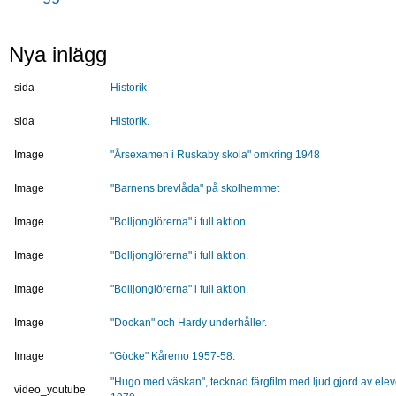
Nya inlägg
sida
Historik
sida
Historik.
Image
"Årsexamen i Ruskaby skola" omkring 1948
Image
"Barnens brevlåda" på skolhemmet
Image
"Bolljonglörerna" i full aktion.
Image
"Bolljonglörerna" i full aktion.
Image
"Bolljonglörerna" i full aktion.
Image
"Dockan" och Hardy underhåller.
Image
"Göcke" Kåremo 1957-58.
"Hugo med väskan", tecknad färgfilm med ljud gjord av ele
video_youtube