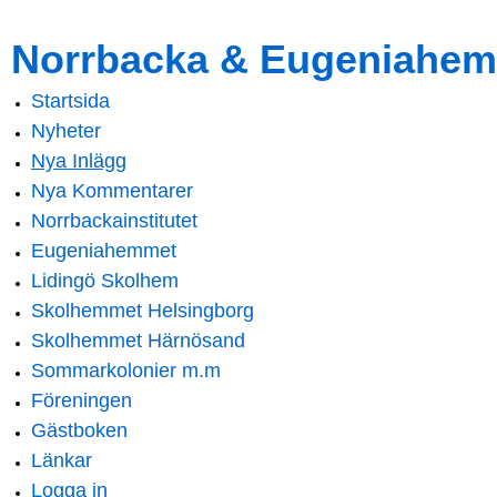
Skip to
Skip to
Norrbacka & Eugeniahem
main
navigation
content
Startsida
Main menu
Nyheter
Nya Inlägg
Nya Kommentarer
Norrbackainstitutet
Eugeniahemmet
Lidingö Skolhem
Skolhemmet Helsingborg
Skolhemmet Härnösand
Sommarkolonier m.m
Föreningen
Gästboken
Länkar
Logga in