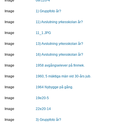
Image
08r120-4
Image
1) Gruppfoto år?
Image
11) Avslutning yrkesskolan år?
Image
11_1.JPG
Image
13) Avslutning yrkesskolan år?
Image
16) Avslutning yrkesskolan år?
Image
1958 avgångselever på finmek.
Image
1960, 5 mäktiga män vid 30-års jub.
Image
1964 Nybygge på gång.
Image
19e20-5
Image
22e20-14
Image
3) Gruppfoto år?